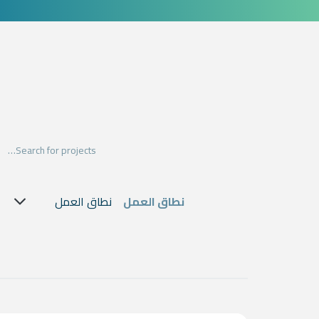
ork search form
our work filter form
نطاق العمل