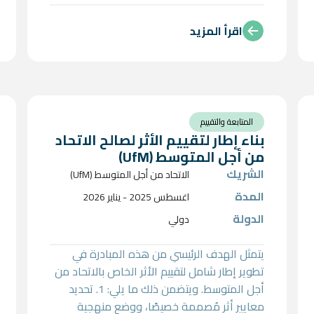
المصري. • كيفية التعامل مع مصلحة الجمارك
واستخدام نظام التسجيل المسبق للشحنات
اقرأ المزيد
(ACID). • استعراض مراحل التسجيل على نظام
ACID وصولًا إلى مرحلة تقديم المستندات
المطلوبة للمنتجات المستهدفة. • تحديد
التحديات المحتملة التي قد تواجه الشركات
الهولندية للحصول على تصاريح الاستيراد من
المتابعة والتقييم
خلال الجهات الحكومية. • تحليل العقبات
بناء إطار لتقييم الأثر لصالح الاتحاد
المحتملة التي قد يواجهها المستثمرون
من أجل المتوسط (UfM)
الهولنديون عند محاولة تأسيس استثماراتهم في
الشريك
الاتحاد من أجل المتوسط (UfM)
مصر. • استعراض فرص السوق المحتملة
المدة
اغسطس 2025 - يناير 2026
والآفاق المتاحة للمنتجات الحيوية مثل الأسمدة
الدولة
دولي
الحيوية (Biofertilizers) والمبيدات الحيوية
(Biopesticides) في السياق المصري.
يتمثل الهدف الرئيسي من هذه المبادرة في
تطوير إطار شامل لتقييم الأثر الخاص بالاتحاد من
أجل المتوسط. ويتضمن ذلك ما يلي: 1. تحديد
معايير أثر مُصممة خصيصًا، ووضع منهجية