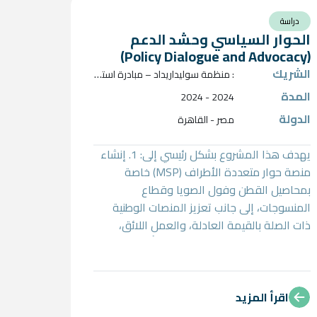
دراسة
الحوار السياسي وحشد الدعم
(Policy Dialogue and Advocacy)
الشريك
:
منظمة سوليداريداد – مبادرة استعادة الاستدامة (Reclaim Sustainability)
المدة
2024 - 2024
الدولة
مصر - القاهرة
يهدف هذا المشروع بشكل رئيسي إلى: 1. إنشاء
منصة حوار متعددة الأطراف (MSP) خاصة
بمحاصيل القطن وفول الصويا وقطاع
المنسوجات، إلى جانب تعزيز المنصات الوطنية
ذات الصلة بالقيمة العادلة، والعمل اللائق،
وإدارة الموارد الطبيعية. ويُعَدّ ذلك أمرًا محوريًا
لضمان صياغة توصيات سياساتية محلية قائمة
على المعرفة والأدلة. 2. إشراك أصحاب المصلحة
المعنيين ضمن منصة MSP والحوار السياساتي،
اقرأ المزيد
بما يشمل الجهات الحكومية، والأوساط