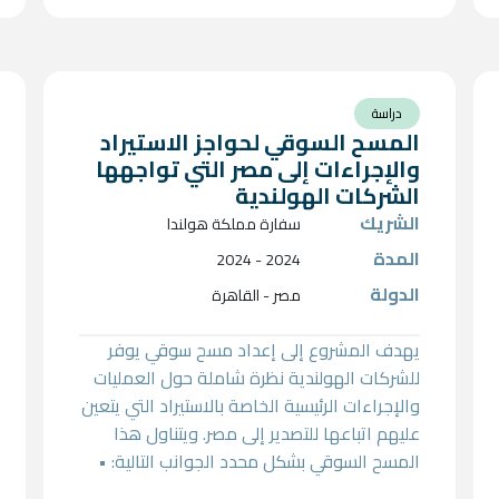
شاملة لتطوير سلاسل القيمة الزراعية
المستدامة
دراسة
المسح السوقي لحواجز الاستيراد
والإجراءات إلى مصر التي تواجهها
الشركات الهولندية
الشريك
سفارة مملكة هولندا
المدة
2024 - 2024
الدولة
مصر - القاهرة
يهدف المشروع إلى إعداد مسح سوقي يوفر
للشركات الهولندية نظرة شاملة حول العمليات
والإجراءات الرئيسية الخاصة بالاستيراد التي يتعين
عليهم اتباعها للتصدير إلى مصر. ويتناول هذا
المسح السوقي بشكل محدد الجوانب التالية: •
استعراض الخطوات المطلوبة لدخول السوق