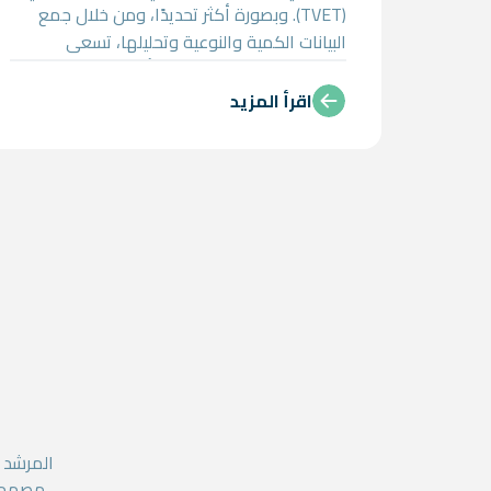
(TVET). وبصورة أكثر تحديدًا، ومن خلال جمع
البيانات الكمية والنوعية وتحليلها، تسعى
المهمة إلى: • تقييم تنفيذ وأثر نظام إدارة
الجودة (QMS) في مدارس التعليم الفني
اقرأ المزيد
والتدريب المهني. • قياس مستوى مشاركة
القطاع الخاص في تطوير المناهج وتجهيز
الفصول الدراسية. • دراسة مدى فعالية برامج
تدريب المعلمين ومديري المدارس. • مراجعة
كفاءة الهيكل الحوكمي التشغيلي وفقًا للقرار
رقم 111. • تحليل معايير التدريب داخل الشركات
وأثرها على مخرجات الطلاب
المرشد 
مصممة 