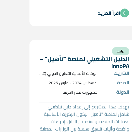
احتياجات المجتمع المحلي ومواءمته مع
الديناميكيات المحلية، تم تكليف شركة إنرووت
اقرأ المزيد
في أكتوبر 2024 بإجراء تقييم خط الأساس ودعم
تصميم وتطوير البرنامج التدريبي. ويتمثل الغرض
من تقييم خط الأساس في إنشاء نقطة مرجعية
لفهم الوضع الحالي لقطاعي الزراعة والأعمال
الزراعية في أسوان، حيث يهدف إلى تحديد
دراسة
التحديات والفرص والفجوات المهارية الخاصة
الدليل التشغيلي لمنصة "تأهيل" –
بالقطاع عبر سلاسل القيمة الزراعية وما بعد
InnoPA
الحصاد، مع إيلاء اهتمام خاص بالشباب والنساء.
الشريك
ا
لوكالة الألمانية للتعاون الدولي (GIZ)
المدة
اغسطس 2024 - مارس 2025
الدولة
جمهورية مصر العربية
يهدف هذا المشروع إلى إعداد دليل تشغيلي
شامل لمنصة "تأهيل" ليكون الركيزة الأساسية
لعمليات المنصة. وسيتضمن الدليل إجراءات
واضحة وآليات تنسيق سلسة بين الوزارات المعنية