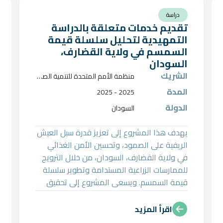
دراسة
تقديم خدمات متعلقة بالدراسة
التمهيدية لتحليل سلسلة قيمة
السمسم في ولاية القضارف،
السودان
الشريك
م
نظمة الأمم المتحدة للتنمية الصناعية (اليونيدو) – مكتب السودان
المدة
2025 - 2025
الدولة
السودان
يهدف هذا المشروع إلى تعزيز قدرة سبل العيش
الريفية على الصمود، وتحسين الأمن الغذائي
في ولاية القضارف، السودان، من خلال الترويج
للممارسات الزراعية المستدامة وتطوير سلسلة
قيمة السمسم. ويسعى المشروع إلى تحقيق
ذلك عبر إجراء دراسة تمهيدية (Inception Study)
لتقييم الوضع الراهن لسلسلة قيمة السمسم،
اقرأ المزيد
وتحديد الفجوات والفرص، ووضع استراتيجية