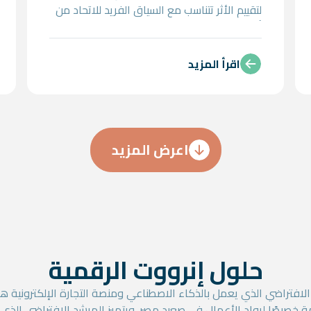
لتقييم الأثر تتناسب مع السياق الفريد للاتحاد من
أجل المتوسط. 2. تحديد معايير التقييم ذات
الصلة، ووضع مؤشرات الأداء الرئيسية (KPIs). 3.
يشمل الإطار كذلك تطوير منهجية مُنظمة لجمع
اقرأ المزيد
البيانات ومعالجتها وتحليلها، إلى جانب اختيار
الأدوات الرقمية الملائمة في مجالات المتابعة
والتقييم والتعلّم (MEL) لدعم عملية التنفيذ. 4.
وأخيرًا، سيتم إعداد دليل تفصيلي، إضافةً إلى
اعرض المزيد
تدريب فريق عمل الاتحاد من أجل المتوسط
لضمان امتلاكهم المهارات اللازمة لتطبيق
المنهجية بفاعلية.
حلول إنرووت الرقمية
الافتراضي الذي يعمل بالذكاء الاصطناعي ومنصة التجارة الإلكترونية ه
خصيصًا لرواد الأعمال في صعيد مصر. ويتميز المرشد الافتراضي الذي