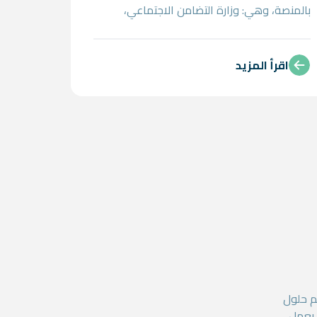
بالمنصة، وهي: وزارة التضامن الاجتماعي،
ووزارة الاتصالات وتكنولوجيا المعلومات، ووزارة
العمل. وبناءً على ما سبق، تتمثل الأهداف
المحددة لهذه المهمة فيما يلي: • تقديم نظرة
اقرأ المزيد
شاملة حول الإجراءات والعمليات التي
يستخدمها فريق عمل منصة "تأهيل". • تحديد
أصحاب المصلحة الرئيسيين من القطاعين العام
والخاص. • إعداد الوصف الوظيفي اللازم للكوادر
العاملة داخل منصة "تأهيل".
م حلول
 يعمل