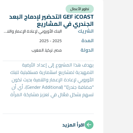
تطوير الأعمال
GEF iCOAST التحضير لإدماج البعد
الجندري في المشاريع
الشريك
ا
لبنك الأوروبي لإعادة الإعمار والتنمية (EBRD)
المدة
2025 - 2025
الدولة
مصر، تركيا، المغرب
يهدف هذا المشروع إلى إعداد الأرضية
التمهيدية لمشاريع استثمارية مستقبلية للبنك
الأوروبي لإعادة الإعمار والتنمية بحيث تكون
"مضافة جندريًا" (Gender Additional)، أي أن
تسهم بشكل فعّال في تعزيز مشاركة المرأة
الاقتصادية في قطاع السياحة. ويتضمن ذلك
زيادة فرص الوصول إلى العمل وريادة الأعمال
للنساء، بالإضافة إلى تشجيع صناعة السياحة على
اعتبار النساء شريحة مستهلكين متميزة تستحق
اقرأ المزيد
اهتمامًا خاصًا. وفي هذا السياق، يمكن تحديد