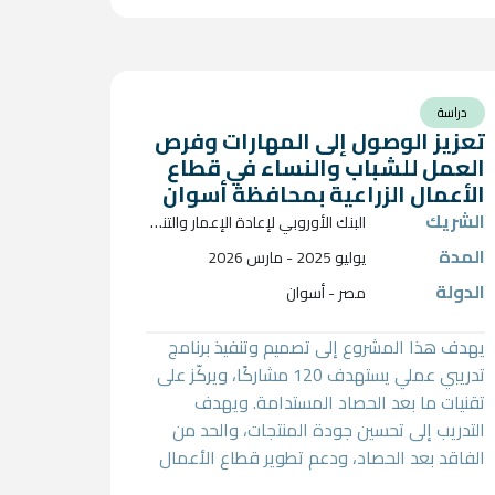
الأكاديمية، ومنظمات المزارعين، والقطاع
الخاص. 3. إجراء حوارات مع المزارعات والجهات
الفاعلة من المستويات العامة والخاصة
والمجتمعية، واستكشاف سُبل تعزيز مشاركة
دراسة
المرأة بفاعلية ضمن سلاسل قيمة القطن وفول
تعزيز الوصول إلى المهارات وفرص
الصويا.
العمل للشباب والنساء في قطاع
الأعمال الزراعية بمحافظة أسوان
الشريك
ا
لبنك الأوروبي لإعادة الإعمار والتنمية (EBRD) – AETS
المدة
يوليو 2025 - مارس 2026
الدولة
مصر - أسوان
يهدف هذا المشروع إلى تصميم وتنفيذ برنامج
تدريبي عملي يستهدف 120 مشاركًا، ويركّز على
تقنيات ما بعد الحصاد المستدامة. ويهدف
التدريب إلى تحسين جودة المنتجات، والحد من
الفاقد بعد الحصاد، ودعم تطوير قطاع الأعمال
الزراعية المحلي. ولضمان توافق التدريب مع